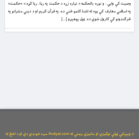
وصیت کې وايي : و نوره بالحكمه « تیاره زړه د حکمت په رڼا، رڼا کړه.» «حکمت»
په اسلامي معارف کې یوه له اشنا کلمو ځنې ده، په قرآن کریم او د دیني مشرانو په
څرګندونو کې کارول شوې ده. ټول پوهېږو […]
د وېبپاڼې ټولې توکیزې او مانیزې رښتې له Andyal.com سره خوندي دي او د اخځ له