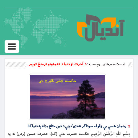
Toggle
vigation
لیست خبرهای برچسب :
د آخرت او دنیا د نعمتونو ترمنځ توپیر
رحمان هسې بې وقوف سوداګر نه دی/ چې د دین متاع بدله په دنیا کا
بِسْمِ اللَّهِ الرَّحْمَنِ الرَّحِيمِ حکمت حضرت علي (ک)، حضرت حسن (رض) ته په