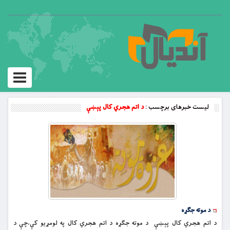
Toggle
vigation
لیست خبرهای برچسب :
د اتم هجري کال پېښې
د موته جګړه
د اتم هجري کال پېښې د موته جګړه د اتم هجري کال په لومړيو کې،چې د