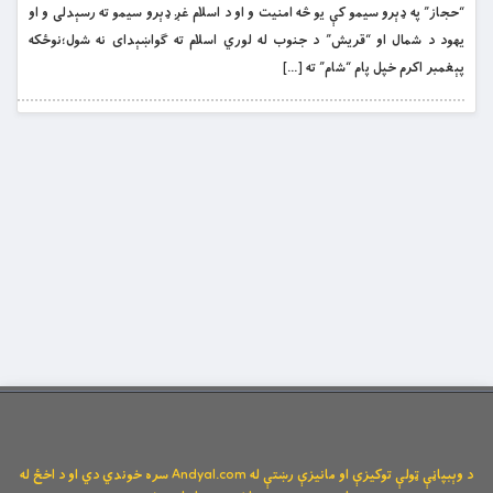
“حجاز” په ډېرو سيمو کې يو څه امنيت و او د اسلام غږ ډېرو سيمو ته رسېدلى و او
يهود د شمال او “قريش” د جنوب له لوري اسلام ته ګواښېداى نه شول؛نوځکه
پېغمبر اکرم خپل پام “شام” ته […]
د وېبپاڼې ټولې توکیزې او مانیزې رښتې له Andyal.com سره خوندي دي او د اخځ له