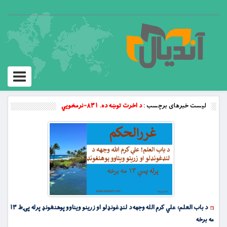
Toggle
vigation
لیست خبرهای برچسب :
د اخرت توښه ده. ۸۳۱-نرمخويي
د باب العلم؛ علي کرم الله وجهه د لنډغونډلو او زرینو ویناوو پوهنغونډ پرله پۍط ۱۳
مه برخه