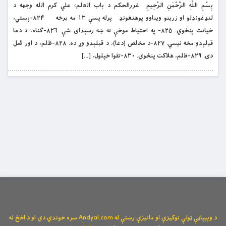
بِسْمِ اللَّهِ الرَّحْمَنِ الرَّحِيمِ غررالحکم د باب العلم؛ علي کرم الله وجهه د
لنډغونډلو او زرینو ویناوو پوهنغونډ پرله پسې ۱۳ مه برخه ۸۲۴-پستي،
خیانت پنځوي. ۸۲۵- په احتیاط موخې ته ښه رسېدای شې. ۸۲۶-ګناه، د دعا
قبلېدو مخه نیسي. ۸۲۷-د مخلص (دعا)، د قبلېدو وړ ده. ۸۲۸-ظلم، د اور لامل
دی. ۸۲۹-ظلم، هلاکت پنځوي. ۸۳۰-تقوا خپلول، […]
د وېبپاڼې ټولې توکیزې او مانیزې رښتې له Andyal.com سره خوندي دي او د اخځ له