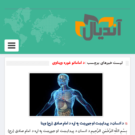
Toggle
vigation
لیست خبرهای برچسب :
د امامانو غوره ویناوی
د انسان د پیدایښت او جوړښت په اړه د امام صادق (رح) وینا
بِسْمِ اللَّهِ الرَّحْمَنِ الرَّحِيمِ د انسان د پیدایښت او جوړښت په اړه د امام صادق (رح)