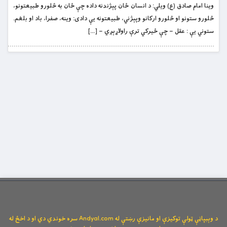
وینا امام صادق (ع) ویلي: د انسان ځان پېژندنه داده چې ځان به څلورو طبیعتونو،
څلورو ستونو او څلورو ارکانو وپېژني، طبیعتونه یې دادی: وینه، صفرا، باد او بلغم.
ستوني یې : عقل – چې ځیرکي ترې راولاړېږي – […]
د وېبپاڼې ټولې توکیزې او مانیزې رښتې له Andyal.com سره خوندي دي او د اخځ له