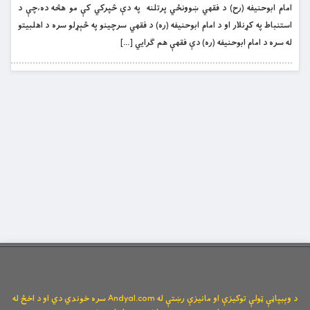
امام ابوحنيفه (رح) د فقهي ښوونځي پرتلنه په دې څپرکي کې مو هڅه ده،چې د
استنباط په کړنلار او د امام ابوحنيفه (ره) د فقهي سرچينو په څېړلو سره د اهلبيتو
له سره د امام ابوحنيفه (ره) دې فقهې هم ګرايي […]
د وېبپاڼې ټولې توکیزې او مانیزې رښتې له Andyal.com سره خوندي دي او د اخځ له