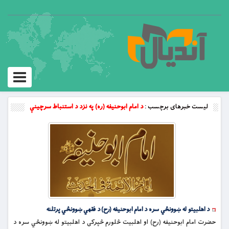
Toggle
vigation
لیست خبرهای برچسب :
د امام ابوحنيفه (ره) په نزد د استنباط سرچينې
د اهلبيتو له ښوونځي سره د امام ابوحنيفه (رح) د فقهي ښوونځي پرتلنه
حضرت امام ابوحنیفه (رح) او اهلبیت څلورم څپرکى د اهلبيتو له ښوونځي سره د