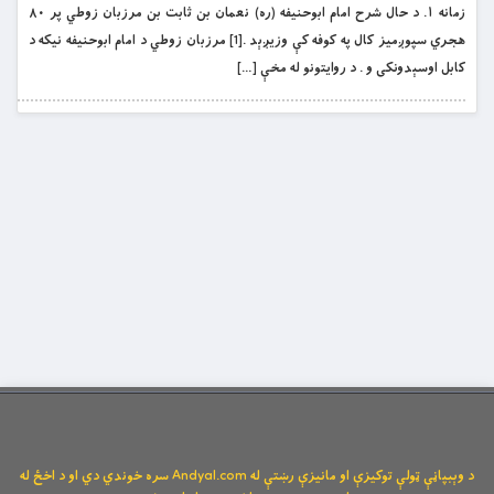
زمانه ١. د حال شرح امام ابوحنيفه (ره) نعمان بن ثابت بن مرزبان زوطي پر ٨٠
هجري سپوږميز کال په کوفه کې وزيږېد .[1] مرزبان زوطي د امام ابوحنيفه نيکه د
کابل اوسېدونکى و . د روايتونو له مخې […]
د وېبپاڼې ټولې توکیزې او مانیزې رښتې له Andyal.com سره خوندي دي او د اخځ له