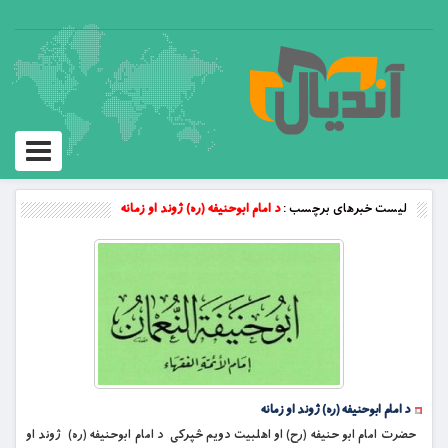
Toggle
vigation
لیست خبرهای برچسب :
د امام ابوحنيفه (ره) ژوند او زمانه
د امام ابوحنيفه (ره) ژوند او زمانه
حضرت امام ابو حنیفه (رح) او اهلبیت دويم څپرکى د امام ابوحنيفه (ره) ژوند او