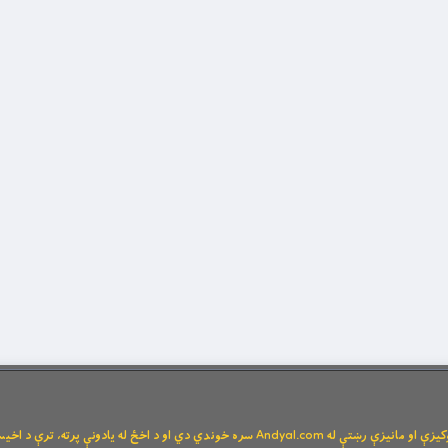
Andya سره خوندي دي او د اخځ له یادونې پرته، ترې د اخیستنې اجازه نشته