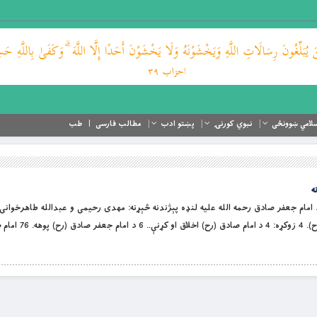
لامي ښوونځی
نبوي کورنۍ
پښتو ادب
مطالب فارسی
طب
ه
نو لپاره د امام جعفر صادق رحمه الله علیه لنډه پېژندنه څېړنه: مهدی رحیمی و عبدالله طاهرخوانی
ذبیح الله اقبال لړلیک د امام جعفر صادق (رح)