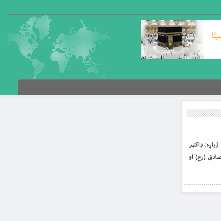
 ژباړه: ډاکټر
. 4 زوکړه: 4 د امام صادق (رح) اخلاق او کړنې.. 6 د امام جعفر صادق (رح) پوهه. 76 امام صادق (رح) او