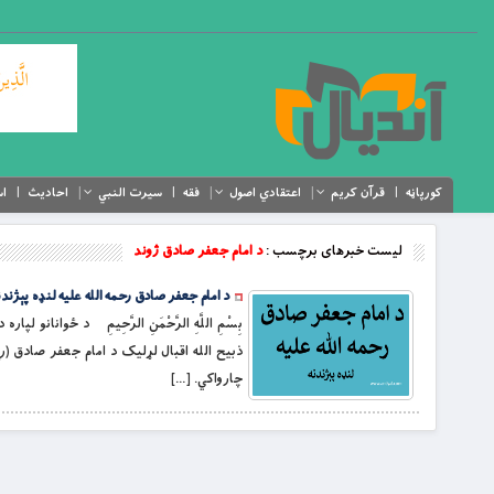
کورپاڼه
قرآن کریم
اعتقادي اصول
فقه
سیرت النبي
احادیث
اس
لیست خبرهای برچسب :
د امام جعفر صادق ژوند
د امام جعفر صادق رحمه الله علیه لنډه پېژندن
بِسْمِ اللَّهِ الرَّحْمَنِ الرَّحِيمِ د ځوانا
چارواکي. […]