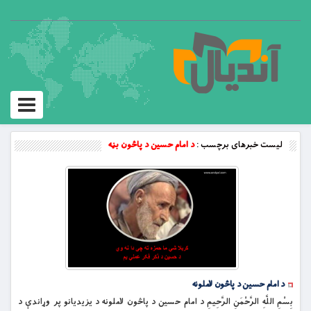
Toggle
vigation
لیست خبرهای برچسب :
د امام حسين د پاڅون بڼه
د امام حسين د پاڅون لاملونه
بِسْمِ اللَّهِ الرَّحْمَنِ الرَّحِيمِ د امام حسين د پاڅون لاملونه د یزیدیانو پر وړاندې د