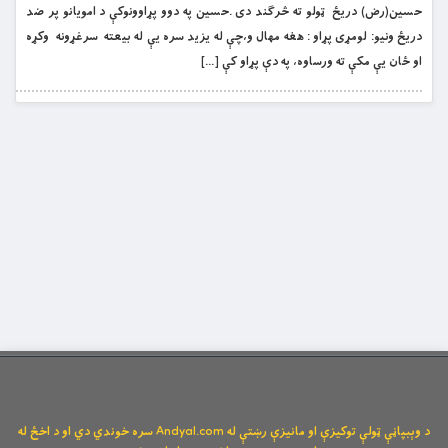
حسین(رض) دریځ ټولو ته څرګند دی .حسین په دوو پړاوونوکې د امویانو پر ضد
دریځ ونیو: لومړی پړاو : هغه مهال و،چې له یزید سره یې له بیعته سرغړونه وکړه
او ځان یې مکې ته ورساوه، په دې پړاو کې […]
د وېبپاڼې ټولې توکیزې او مانیزې رښتې له Andyal.com سره خوندي دي او د اخځ له