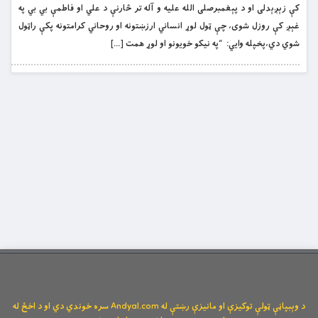
كې زېږېدلى او د پېغمبرصلى الله عليه و آله تر څارنې د علي او فاطمې بي بي په
غېږ كې روزل شوى، چې ټول لوړ انساني ارزښتونه او روحاني كرامتونه پكې راټول
شوي دي،پخپله وايي: “په نيكو خويونو او لوړ همت […]
د وېبپاڼې ټولې توکیزې او مانیزې رښتې له Andyal.com سره خوندي دي او د اخځ له