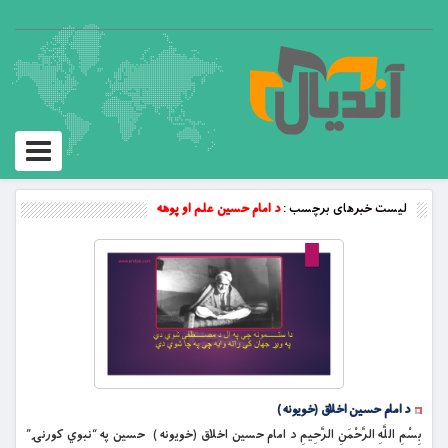
Toggle
vigation
لیست خبرهای برچسب :
د امام حسين علم او پوهه
د امام حسين اخلاق (خويونه )
بِسْمِ اللَّهِ الرَّحْمَنِ الرَّحِيمِ د امام حسين اخلاق (خويونه ) حسين په “نبوي كورنۍ”