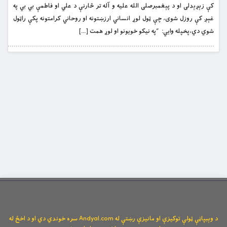
كې زېږېدلى او د پېغمبرصلى الله عليه و آله تر څارنې د علي او فاطمې بي بي په
غېږ كې روزل شوى، چې ټول لوړ انساني ارزښتونه او روحاني كرامتونه پكې راټول
شوي دي،پخپله وايي: “په نيكو خويونو او لوړ همت […]
د وېبپاڼې ټولې توکیزې او مانیزې رښتې له Andyal.com سره خوندي دي او د اخځ له