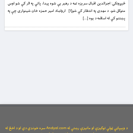
څېړونکى: اجرالدين اقبال سرېزه تمه د رهبر يې شوه پيدا، پاتې په لار کې شو اوس
متوکل شو، د مهدى په انتظار کې شو[1] ارواښاد امیر حمزه خان شینواری چې په
پښتنو کې له اسلامه د یوه […]
د وېبپاڼې ټولې توکیزې او مانیزې رښتې له Andyal.com سره خوندي دي او د اخځ له