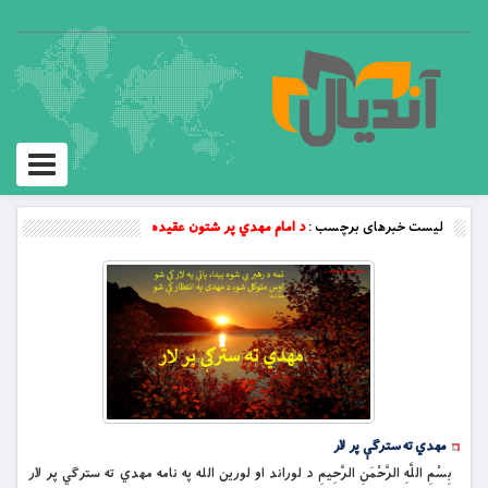
Toggle
vigation
لیست خبرهای برچسب :
د امام مهدي پر شتون عقیده
مهدي ته سترګې پر لار
بِسْمِ اللَّهِ الرَّحْمَنِ الرَّحِيمِ د لوراند او لورین الله په نامه مهدي ته سترګي پر لار