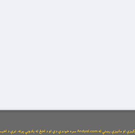
Andya سره خوندي دي او د اخځ له یادونې پرته، ترې د اخیستنې اجازه نشته