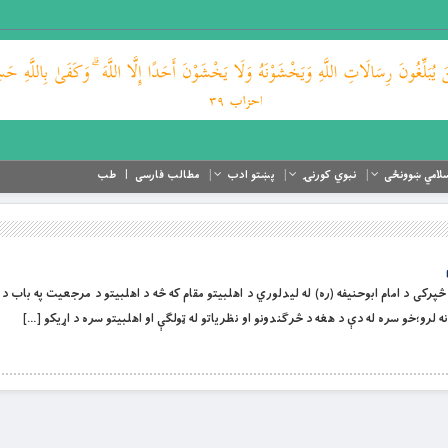
لامي ښوونځی
نبوي کورنۍ
پښتو ادب
مطالب فارسی
طب
کى د امام ابوحنيفه (ره) له ليدلوري د اهلبيتو مقام که څه د اهلبيتو د مرجعيت په باب د ا
 لرو؛خو سره له دې د هغه د څرګندونو او نظرياتو له ټولګې او اهلبيتو سره د اړيکو […]