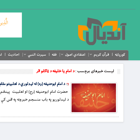
کورپاڼه
قرآن کریم
اعتقادي اصول
فقه
سیرت النبي
احادیث
اس
لیست خبرهای برچسب :
د امام يا خليفه د ټاکلو لار
د امام ابوحنيفه (ره) له ليدلوري د اهلبيتو مقام
حضرت امام ابوحنیفه (رح) او اهلبیت پينځم څپر
د ليدلوريو په باب منسجم خبرونه په لاس کې نه