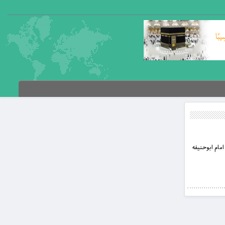
مام ابوحنيفه