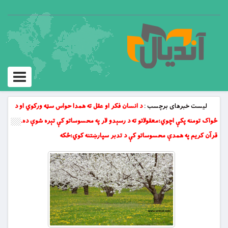
Toggle
vigation
لیست خبرهای برچسب :
د انسان فکر او عقل ته همدا حواس سټه ورکوي او د
ځواک تومنه پکې اچوي؛معقولاتو ته د رسېدو لار په محسوساتو کې تېره شوې ده.
قرآن کريم په همدې محسوساتو کې د تدبر سپارښتنه کوي؛ځکه