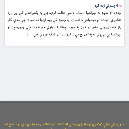
له پسرلي زده کړه
تجدد او تنوع ته لېوالتيا انسان داسې حالت لري،چې په يکنواختۍ کې يې زړه
تنګېږي. تجدد او نوخواهي د انسان په وجود کې يوه اړتيا ده؛خو دا چې ددې کار
راز څه دى،ولې بشر يو څيز په پوره لېوالتيا غواړي؛خو همدا چې ورورسېد؛نو
لېوالتيا يې لږېږي او په تدريج يې دا لېوالتيا پر کرکه اوړري،چې […]
د وېبپاڼې ټولې توکیزې او مانیزې رښتې له Andyal.com سره خوندي دي او د اخځ له