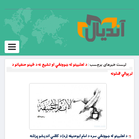
Toggle
vigation
لیست خبرهای برچسب :
د اهلبيتو له ښوونځي او تشيع نه د ځينو حنفيانو د
لرېوالي لاملونه
د اهلبيتو له ښوونځي سره د امام ابوحنيفه (ره) د کلامي انديشو پرتلنه