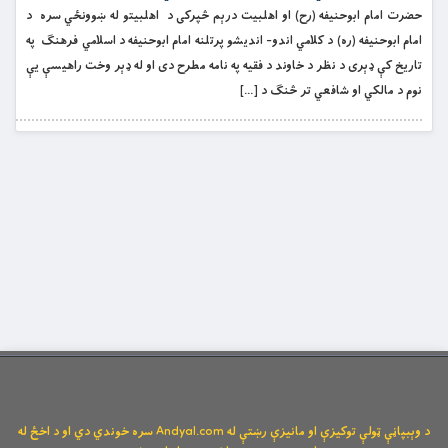
حضرت امام ابوحنیفه (رح) او اهلبیت درېم څپرکى د اهلبيتو له ښوونځي سره د
امام ابوحنيفه (ره) د کلامي اندو- انديشو پرتلنه امام ابوحنيفه د اسلامي فرهنګ په
تاريخ کې ډېرى د نظر د خاوند د فقيه په نامه مطرح دى او له ډېر وخت راهيسې يې
نوم د مالکي او شافعي تر څنګ د […]
د وېبپاڼې ټولې توکیزې او مانیزې رښتې له Andyal.com سره خوندي دي او د اخځ له