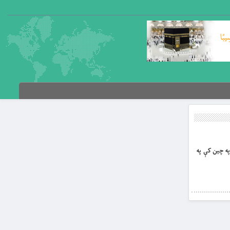
 په چين کې په