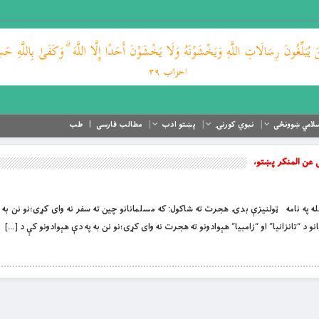
لامي ښوونځی
نبوي کورنۍ
پښتو ادب
مطالب فارسی
طب
ی عن المنکر پښتو،
 او لورین الله په نامه ټولنيزې بدۍ هجرت ته شاکول: که مسلمانانو چين ته سفر نه واى کړى؛نو نن به
و د “تانزانيا” او “زامبيا” هېوادونو ته هجرت نه واى کړى؛نو نن به په دې هېوادونو کې د […]