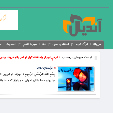
کورپاڼه
قرآن کریم
اعتقادي اصول
فقه
سیرت النبي
احادیث
اس
لیست خبرهای برچسب :
د ترهې او ډار رامنځته کول او امر بالمعروف و نه
ټولنیزې بدۍ
بِسْمِ اللَّهِ الرَّحْمَنِ الرَّحِيمِ د لوراند
ميليونو مسلمانان نه واى. همداراز که مسلمانان