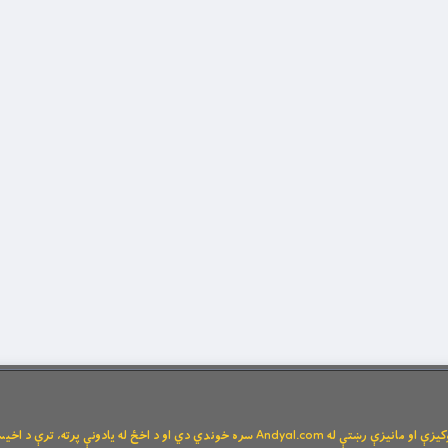
Andya سره خوندي دي او د اخځ له یادونې پرته، ترې د اخیستنې اجازه نشته