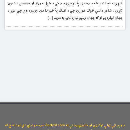
کیږي،مناجات پنځه بنده دی پهٔ لومړي بند کې د خپل همراز او همنفس نشتون
ژاړي ، شاعر داسې څوک غواړي چې د اقبال پهٔ څير دا درد ورسره وي چې موږ د
جهان لپاره یو او که جهان زموږ لپاره دی. په دویم […]
د وېبپاڼې ټولې توکیزې او مانیزې رښتې له Andyal.com سره خوندي دي او د اخځ له