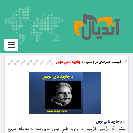
Toggle
vigation
لیست خبرهای برچسب :
د جاوید نامې نچوړ
د جاوید نامې نچوړ
بِسْمِ اللَّهِ الرَّحْمَنِ الرَّحِيمِ د جاوید نامې نچوړ جاویدنامه له مناجاته شروع