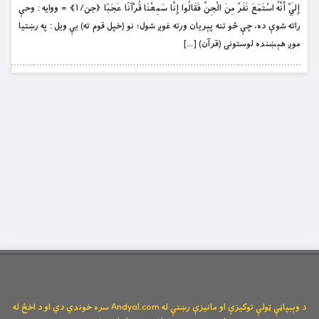
إِلَيَّ أَنَّهُ اسْتَمَعَ نَفَرٌ مِنَ الْجِنِّ فَقَالُوا إِنَّا سَمِعْنَا قُرْآنًا عَجَبًا ﴿جن/۱﴾ = ووايه : وحې
راته شوې ده، چې څو تنه پېريان ورته غوږ شول؛ نو (خپل قوم ته) يې ويل : په رښتيا
موږ هېښنده لوستونى (قرآن) […]
د وېبپاڼې ټولې توکیزې او مانیزې رښتې له Andyal.com سره خوندي دي او د اخځ له