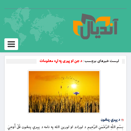
Toggle
vigation
لیست خبرهای برچسب :
د جن او پيری په اړه معلومات
د پېري پنځون
بِسْمِ اللَّهِ الرَّحْمَنِ الرَّحِيمِ د لوراند او لورین الله په نامه د پېري پنځون قُلْ أُوحِيَ