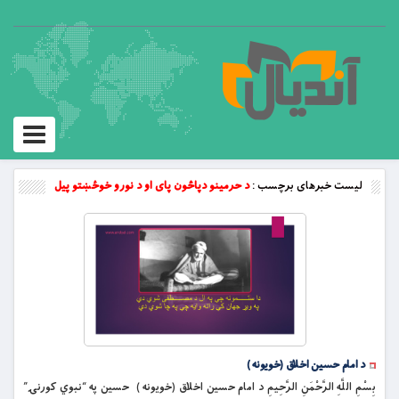
Toggle
vigation
لیست خبرهای برچسب :
د حرمينو دپاڅون پاى او د نورو خوځښتو پيل
د امام حسين اخلاق (خويونه )
بِسْمِ اللَّهِ الرَّحْمَنِ الرَّحِيمِ د امام حسين اخلاق (خويونه ) حسين په “نبوي كورنۍ”