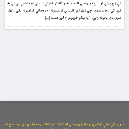
كې زېږېدلى او د پېغمبرصلى الله عليه و آله تر څارنې د علي او فاطمې بي بي په
غېږ كې روزل شوى، چې ټول لوړ انساني ارزښتونه او روحاني كرامتونه پكې راټول
شوي دي،پخپله وايي: “په نيكو خويونو او لوړ همت […]
د وېبپاڼې ټولې توکیزې او مانیزې رښتې له Andyal.com سره خوندي دي او د اخځ له