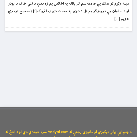
مينه وکړم تر هلال يې صدقه شم تر بلاله په اخلاص يم زه ددې د تلې خاک د بوذر
او د سلمان يې درويزګر يم تل د دوى په محبت دى زما ژواک[1] ( صحيح ترمذي
:دويم […]
د وېبپاڼې ټولې توکیزې او مانیزې رښتې له Andyal.com سره خوندي دي او د اخځ له