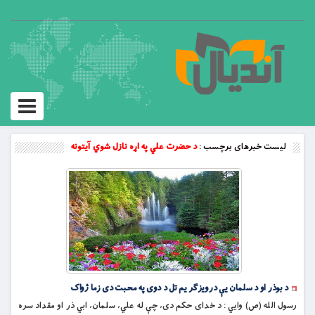
Toggle
vigation
لیست خبرهای برچسب :
د حضرت علي په اړه نازل شوي آيتونه
د بوذر او د سلمان يې درويزګر يم تل د دوى په محبت دى زما ژواک
رسول الله (ص) وايي : د خداى حکم دى، چې له علي، سلمان، ابي ذر او مقداد سره