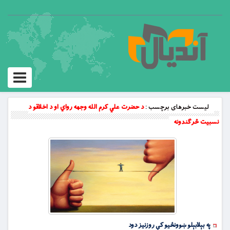
Toggle
vigation
لیست خبرهای برچسب :
د حضرت علي کرم الله وجهه رواي او د اخلاقو د
نسبيت څرګندونه
په بېلابېلو ښوونځيو کې روزنيز دود