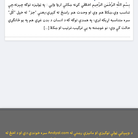
بِسْمِ اللَّهِ الرَّحْمَنِ الرَّحِيمِ اخلاقي کړنه ښکلې اروا وايي : په ټوليزه توګه چېرته،چې
تناسب وي،ښکلا هم وي او وحدت هم رامنځ ته کېږي؛يعنې “جز” له خپل “کُل”
سره متناسبه اړيکه لري؛ په همدې توګه که د انسان د بدن غړي هم په يو ځانګړي
حالت کې وي؛ نو غوښتنه به يې ترکيب،ترتيب او ښکلا […]
د وېبپاڼې ټولې توکیزې او مانیزې رښتې له Andyal.com سره خوندي دي او د اخځ له