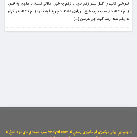
تېروتنې نالیدې ګڼل ستر زغم دی. د زغم په څېر، ملاتړ نشته. د عفوې په څېر،
زغم نشته. د زغم په څېر، هېڅ غوراوی نشته. د چوپتیا په څېر، زغم نشته. هر کړاو
ته زغم شته. زغم کوه، چې عزتمن […]
د وېبپاڼې ټولې توکیزې او مانیزې رښتې له Andyal.com سره خوندي دي او د اخځ له