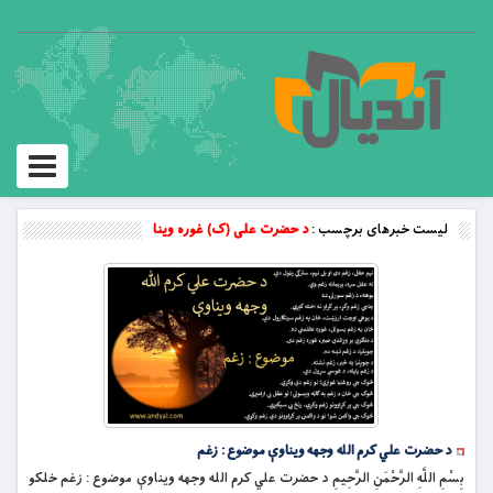
Toggle
vigation
لیست خبرهای برچسب :
د حضرت علی (ک) غوره وینا
د حضرت علي کرم الله وجهه ویناوې موضوع : زغم
بِسْمِ اللَّهِ الرَّحْمَنِ الرَّحِيمِ د حضرت علي کرم الله وجهه ویناوې موضوع : زغم خلکو