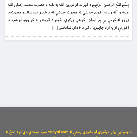
بِسْمِ اللَّهِ الرَّحْمَنِ الرَّحِيمِ د لوراند او لورین الله په نامه د حضرت محمد (صلی الله
علیه و آله وسلم) ژوند حبشې ته هجرت حبشې ته د ځينو مسلمانانو هجرت،د
زړوو له كومې يې پر ايمان ګواهي وركوي. ځينو د قريشو له كړاوونو او شره د
ژغورنې او په ارام چاپېريال كې د خداى لمانځنې […]
د وېبپاڼې ټولې توکیزې او مانیزې رښتې له Andyal.com سره خوندي دي او د اخځ له