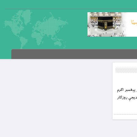
 پېغمبر اکرم
 حضرت خديجې روزګار