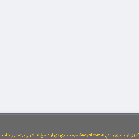
Andya سره خوندي دي او د اخځ له یادونې پرته، ترې د اخیستنې اجازه نشته