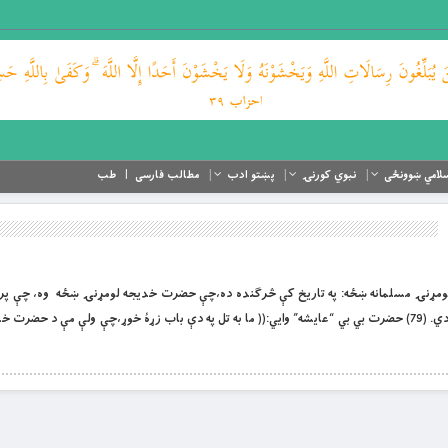
لامي ښوونځی
نبوي کورنۍ
پښتو ادب
مطالب فارسی
طب
ي مسلمانان لومړنۍ مسلمانه ښځه: په تاريخ كې څرګنده ده،چې حضرت خديجه لومړنۍ ښځه وه، چې پر
يې ايمان راووړ او په دې باب څوك مخالف نۀ دي. (79) حضرت بي بي “عايشه” وايي:(( ما به تل په دې باب زړۀ خوړ،چې ولې مې د