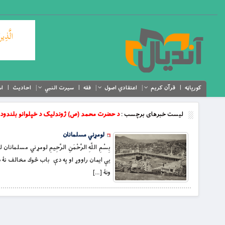
کورپاڼه
قرآن کریم
اعتقادي اصول
فقه
سیرت النبي
احادیث
اس
لیست خبرهای برچسب :
د حضرت محمد (ص) ژوندلیک د خپلوانو بلندود
لومړني مسلمانان
بِسْمِ اللَّهِ الرَّحْمَنِ الرَّحِيمِ لومړن
ونۀ […]