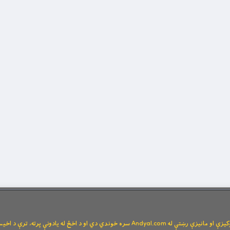
Andya سره خوندي دي او د اخځ له یادونې پرته، ترې د اخیستنې اجازه نشته