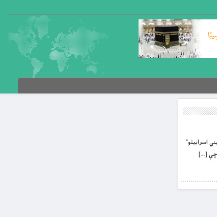
بني اسراييلو”
 چې […]