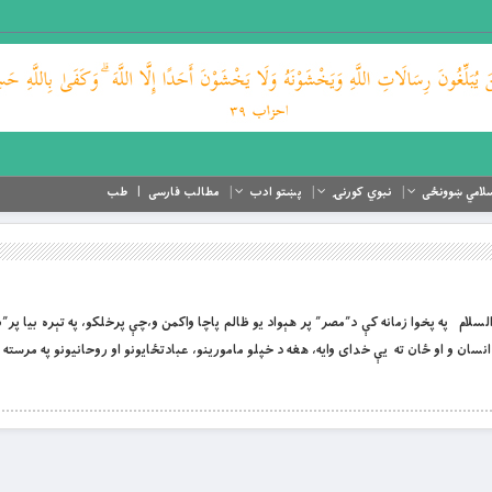
لامي ښوونځی
نبوي کورنۍ
پښتو ادب
مطالب فارسی
طب
ى عليه السلام په پخوا زمانه كې د”مصر” پر هېواد يو ظالم پاچا واكمن و،چې پرخلكو، په تېره بيا پر”
انسان و او ځان ته يې خدای وايه، هغه د خپلو مامورينو، عبادتځايونو او روحانيونو په مرسته