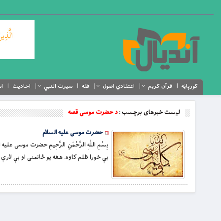
کورپاڼه
قرآن کریم
اعتقادي اصول
فقه
سیرت النبي
احادیث
اس
لیست خبرهای برچسب :
د حضرت موسی قصه
حضرت موسى عليه السلام
بِسْمِ اللَّهِ الرَّحْمَنِ الرَّحِيمِ حضرت موس
يې خورا ظلم كاوه. هغه يو ځانمنی او بې لارې 