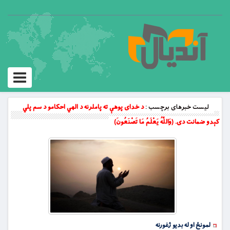
Toggle
vigation
لیست خبرهای برچسب :
د خداى پوهې ته پاملرنه د الهي احکامو د سم پلي
کېدو ضمانت دى. (وَاللَّهُ يَعْلَمُ مَا تَصْنَعُونَ)
لمونځ او له بديو ژغورنه