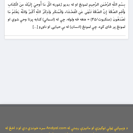
بِسْمِ اللَّهِ الرَّحْمَنِ الرَّحِيمِ لمونځ او له بديو ژغورنه اتْلُ مَا أُوحِيَ إِلَيْكَ مِنَ الْكِتَابِ
وَأَقِمِ الصَّلَاةَ إِنَّ الصَّلَاةَ تَنْهَى عَنِ الْفَحْشَاء وَالْمُنكَرِ وَلَذِكْرُ اللَّهِ أَكْبَرُ وَاللَّهُ يَعْلَمُ مَا
تَصْنَعُونَ (عنکبوت/۴۵) = هغه څه ولوله، چې له (اسماني) كتابه پرتا وحې شوي او
لمونځ پر ځاى کړه، چې لمونځ (انسان) له بې حيايۍ او ناوړو […]
د وېبپاڼې ټولې توکیزې او مانیزې رښتې له Andyal.com سره خوندي دي او د اخځ له