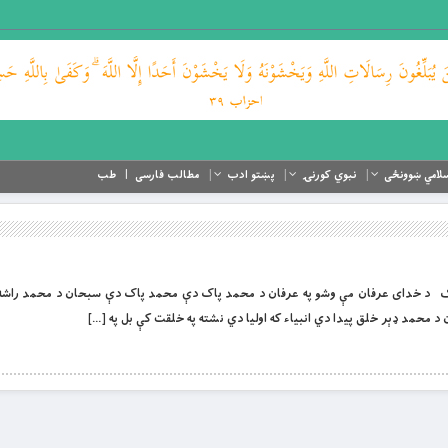
لامي ښوونځی
نبوي کورنۍ
پښتو ادب
مطالب فارسی
طب
ال خان خټک د خدای عرفان مې وشو په عرفان د محمد پاک دې محمد پاک دې سبحان د محمد راشه
محمد ډېر خلق پیدا دي انبیاء که اولیا دي نشته په خلقت کې بل په […]