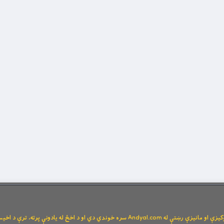
Andya سره خوندي دي او د اخځ له یادونې پرته، ترې د اخیستنې اجازه نشته