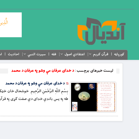
کورپاڼه
قرآن کریم
اعتقادي اصول
فقه
سیرت النبي
احادیث
اس
لیست خبرهای برچسب :
د خدای عرفان مې وشو په عرفان د محمد
د خدای عرفان مې وشو په عرفان د محمد
بِسْمِ اللَّهِ الرَّحْمَنِ الرَّحِيمِ خوشح
طه په یس باندې خدای دې صفت کړی په قرآن د 