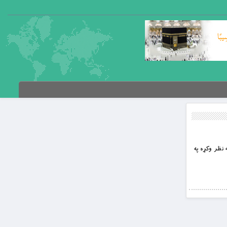
 نظر وکړه په