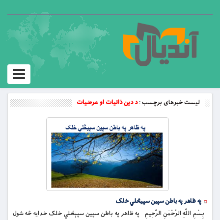
Toggle
vigation
لیست خبرهای برچسب :
د دین ذاتیات او عرضیات
په ظاهر په باطن سپین سپیڅلي خلک
بِسْمِ اللَّهِ الرَّحْمَنِ الرَّحِيمِ په ظاهر په باطن سپین سپېڅلي خلک خدایه څه شول