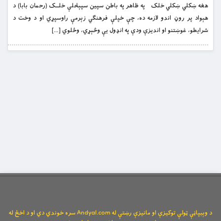
هغه ښکلي ښکلي خلک په ظاهر په باطن سپین سپېڅلې خلــک (رحمان بابا) د
هېواد پر روڼ اندو لازمه ده، چې خپلې فرهنګي زېرمې راوسپړي او د وخت د
شرایطو، غوښتنو او اندیزې ودې په انډول یې وڅېړي، وځلوي […]
د وېبپاڼې ټولې توکیزې او مانیزې رښتې له Andyal.com سره خوندي دي او د اخځ له