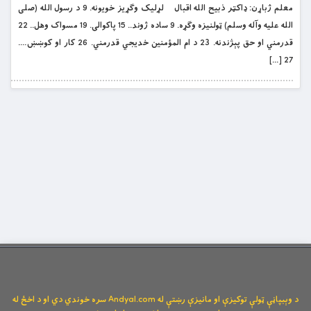
معلم ژباړن: ډاکټر ذبيح الله اقبال لړليک وګړيز خويونه. 9 د رسول الله (صلی
الله علیه وآله وسلم) ټولنيزه وګړه. 9 ساده ژوند.. 15 پاکوالى. 19 مسواک وهل.. 22
قدرمني او حق پېژندنه. 23 د ام المؤمنين خديجي قدرمني. 26 کار او کوښښ….
27 […]
د وېبپاڼې ټولې توکیزې او مانیزې رښتې له Andyal.com سره خوندي دي او د اخځ له