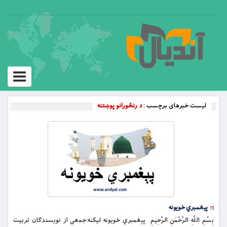
Toggle
vigation
لیست خبرهای برچسب :
د رنځورانو پوښتنه
پیغمبري خویونه
بِسْمِ اللَّهِ الرَّحْمَنِ الرَّحِيمِ پېغمبري خويونه لیکنه:جمعی از نویسندګان تربیت