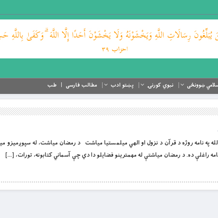
لامي ښوونځی
نبوي کورنۍ
پښتو ادب
مطالب فارسی
طب
 او لورین الله په نامه روژه د قرآن د نزول او الهي ميلمستيا مياشت د رمضان مياشت، له سپوږميزو م
مه راغلې ده. د رمضان مياشتې له مهمترينو فضايلو دا دي چې آسماني کتابونه، تورات، […]