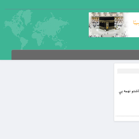
ياشتو نهمه يې