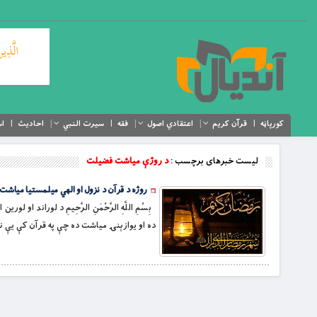
کورپاڼه
قرآن کریم
اعتقادي اصول
فقه
سیرت النبي
احادیث
اس
لیست خبرهای برچسب :
د روژې میاشت فضیلت
روژه د قرآن د نزول او الهي ميلمستيا مياشت
بِسْمِ اللَّهِ الرَّحْمَنِ الرَّحِيمِ د لوراند
ده او يوازېنۍ مياشت ده چې په قرآن کې يې نا