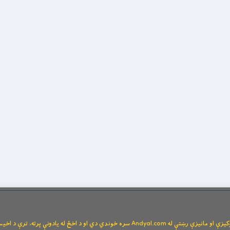
Andya سره خوندي دي او د اخځ له یادونې پرته، ترې د اخیستنې اجازه نشته