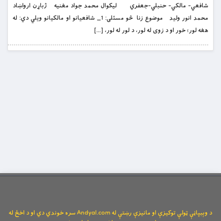
شافعي- مالکي- حنبلي-جعفري ليکوال محمد جواد مغنيه ژباړن ارواښاد
محمد انور وليد موضوع زنا څو مسئلى: 1_ شافعيانو او مالكيانو ويلي دي: له
هغه لور؛ خور او د زوى له لور، د لور له لور، […]
د وېبپاڼې ټولې توکیزې او مانیزې رښتې له Andyal.com سره خوندي دي او د اخځ له