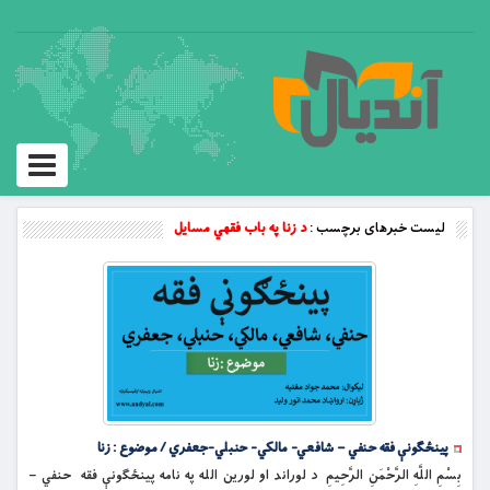
Toggle
vigation
لیست خبرهای برچسب :
د زنا په باب فقهي مسایل
پینځګونې فقه حنفي – شافعي- مالکي- حنبلي-جعفري / موضوع : زنا
بِسْمِ اللَّهِ الرَّحْمَنِ الرَّحِيمِ د لوراند او لورین الله په نامه پینځګونې فقه حنفي –