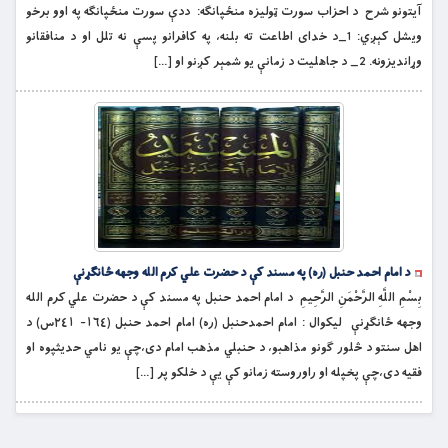
آیتونو شرح د احزاب سورت ټوليزه منځپانګه: ددې سورت منځپانګه په اوو برخو
ويشل كېږي: 1_د خداى اطاعت ته بلنه، په كافرانو پسې نه تلل او د منافقانو
وړانديزونه. 2_ د جاهليت د زمانې يو شمېر کږنو او […]
د امام احمد حنبل (ره) په مسند کې د حضرت علي کرم الله وجهه ځانګړنې
بِسْمِ اللَّهِ الرَّحْمَنِ الرَّحِيمِ د امام احمد حنبل په مسند کې د حضرت علي کرم الله
وجهه ځانګړنې ليکوال : امام احمدحنبل (ره) امام احمد حنبل (١٦٤- ٢٤١س) د
اهل سنتو د څلور ګونو مذاهبو، د حنبلي مذهب امام دى،چې يو نامي حديثپوه او
فقيه دى،چې پخپله او راوروسته زمانو کې يې د خلکو پر […]