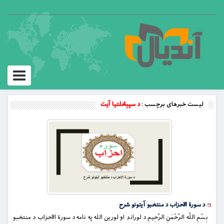
Toggle
vigation
لیست خبرهای برچسب :
د سپېڅلتيا آيت
د سورة الاحزاب د منتخبو آیتونو شرح
بِسْمِ اللَّهِ الرَّحْمَنِ الرَّحِيمِ د لوراند او لورین الله په نامه د سورة الاحزاب د منتخبو