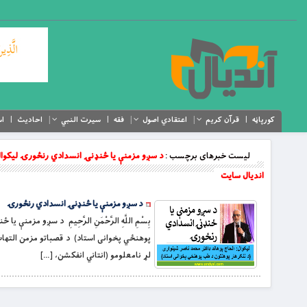
کورپاڼه
قرآن کریم
اعتقادي اصول
فقه
سیرت النبي
احادیث
اس
لیست خبرهای برچسب :
د سږو مزمنې یا ځنډنۍ انسدادي رنځورۍ لیکوال 
اندیال سایت
د سږو مزمنې یا ځنډنۍ انسدادي رنځورۍ
لړ نامعلومو (انتاني انفکشن، […]