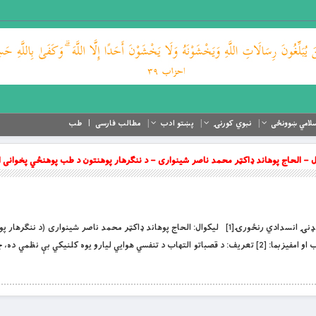
لامي ښوونځی
نبوي کورنۍ
پښتو ادب
مطالب فارسی
طب
– الحاج پوهاند ډاکټر محمد ناصر شينواری – د ننګرهار پوهنتون د طب پوهنځي پخوانی ا
بِسْمِ اللَّهِ الرَّحْمَنِ الرَّحِيمِ د سږو مزمنې یا ځنډنۍ انسدادي رنځورۍ[1] لیکوال: الحاج پوهاند ډاکټر محمد ناصر شينواری
پوهنځي پخوانی استاد) د قصباتو مزمن التهاب او امفیزبما: [2] تعریف: د قصباتو التهاب د تنفسي هوايي لیارو یوه کلنیکي بې ن