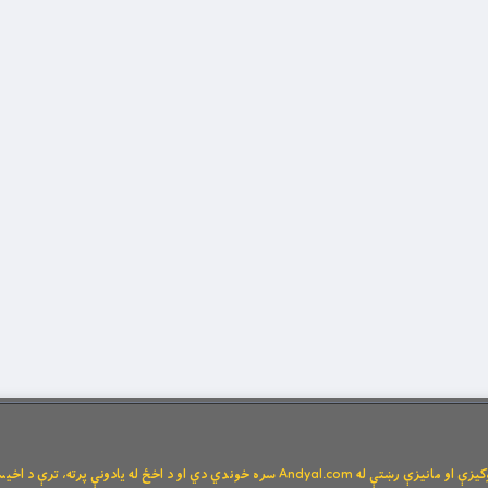
Andya سره خوندي دي او د اخځ له یادونې پرته، ترې د اخیستنې اجازه نشته