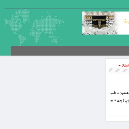
ستاد –
 (د ننګرهار پوهنتون د طب
ظمي ده، چې ډېری د یو