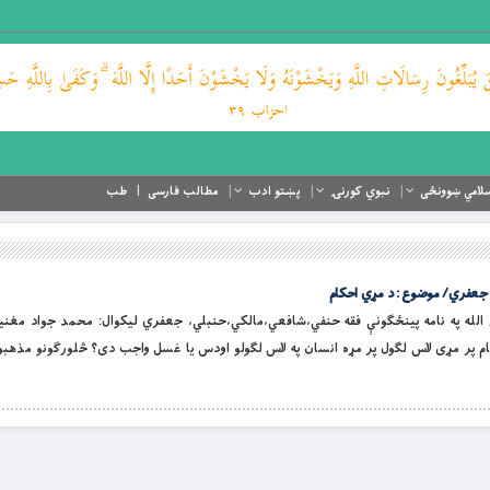
لامي ښوونځی
نبوي کورنۍ
پښتو ادب
مطالب فارسی
طب
جعفري/ موضوع : د مړي احكام
اند او لورین الله په نامه پينځګونې فقه حنفي،شافعي،مالکي،حنبلي، جعفري ليکوال: محمد جواد 
ام پر مړى لاس لګول پر مړه انسان په لاس لګولو اودس يا غسل واجب دى؟ څلورګونو مذهبو