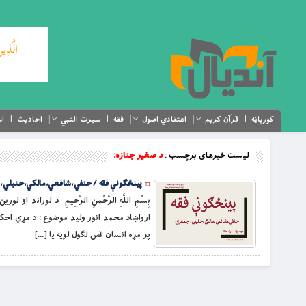
کورپاڼه
قرآن کریم
اعتقادي اصول
فقه
سیرت النبي
احادیث
اس
لیست خبرهای برچسب :
د صغير جنازه:
پينځګونې فقه / حنفي،شافعي،مالکي،حنبلي، 
بِسْمِ اللَّهِ الرَّحْمَنِ الرَّحِيمِ د لور
ارواښاد محمد انور وليد موضوع : د مړي احك
پر مړه انسان لاس لګول لويه يا […]