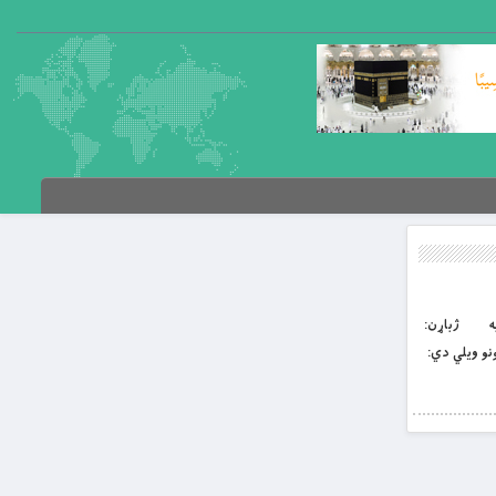
مغنيه ژباړن:
نو ويلي دي: