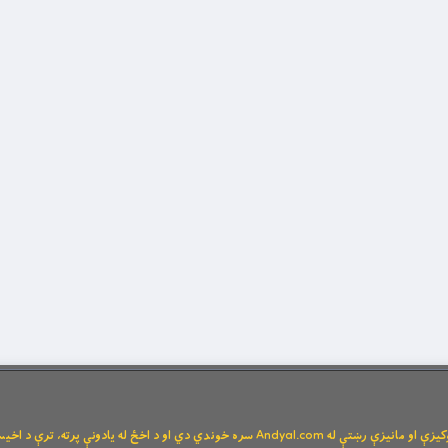
Andya سره خوندي دي او د اخځ له یادونې پرته، ترې د اخیستنې اجازه نشته