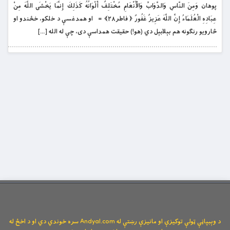
پوهان وَمِنَ النَّاسِ وَالدَّوَابِّ وَالْأَنْعَامِ مُخْتَلِفٌ أَلْوَانُهُ كَذَلِكَ إِنَّمَا يَخْشَى اللَّهَ مِنْ
عِبَادِهِ الْعُلَمَاءُ إِنَّ اللَّهَ عَزِيزٌ غَفُورٌ ﴿ فاطر۲۸﴾ = او همدغسې د خلکو، خځندو او
څارويو رنګونه هم بېلابېل دي (هو!) حقيقت همداسې دى، چې له الله […]
د وېبپاڼې ټولې توکیزې او مانیزې رښتې له Andyal.com سره خوندي دي او د اخځ له