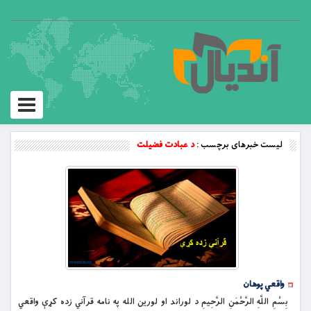
Toggle
vigation
لیست خبرهای برچسب :
د عبادت فضیلت
واقعي پوهان
بِسْمِ اللَّهِ الرَّحْمَنِ الرَّحِيمِ د لوراند او لورین الله په نامه قرآني زده کړې واقعي