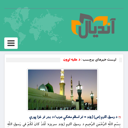
Toggle
vigation
لیست خبرهای برچسب :
د عقبه تړون
د رسول اکرم (ص) ژوند = تر اسلام مخکې عرب/ د بدر تر غزا پورې
بِسْمِ اللَّهِ الرَّحْمَنِ الرَّحِيمِ د رسول اکرم ژوند سریزه: لَّقَدْ كانَ لَكُمْ فى رَسولِ اللَّهِ