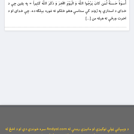
أُسوَةٌ حَسنَةٌ لِّمَن كانَ يَرْجُوا اللَّهَ وَ الْيَوْمَ الاَخِرَ وَ ذَكَرَ اللَّهَ کَثِيراً = په يقين چې د
خداى د استازي په ژوند كې ستاسې هغو خلكو ته غوره بېلګه ده، چې خداى او د
اخرت ورځې ته هېله من […]
د وېبپاڼې ټولې توکیزې او مانیزې رښتې له Andyal.com سره خوندي دي او د اخځ له