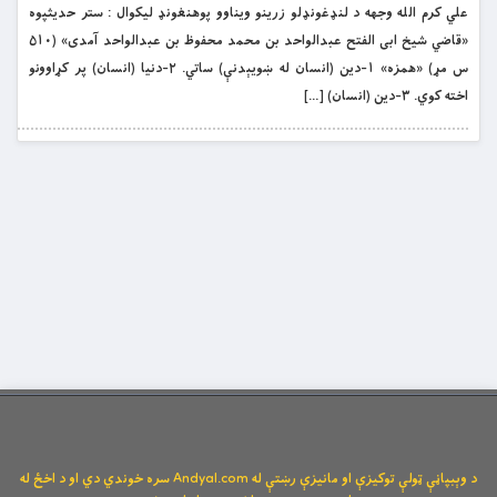
علي کرم الله وجهه د لنډغونډلو زرینو ویناوو پوهنغونډ لیکوال : ستر حدیثپوه
«قاضي شیخ ابی الفتح عبدالواحد بن محمد محفوظ بن عبدالواحد آمدی» (۵۱۰
س مړ) «همزه» ۱-دین (انسان له ښویېدنې) ساتي. ۲-دنیا (انسان) پر کړاوونو
اخته کوي. ۳-دین (انسان) […]
د وېبپاڼې ټولې توکیزې او مانیزې رښتې له Andyal.com سره خوندي دي او د اخځ له