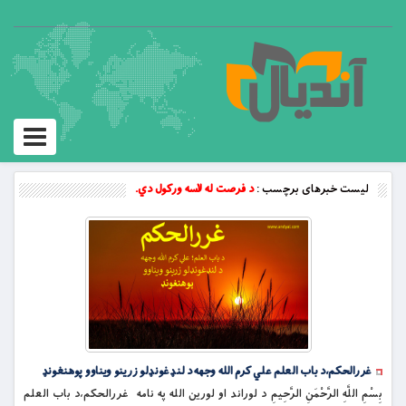
Toggle
vigation
لیست خبرهای برچسب :
د فرصت له لاسه ورکول دي.
غررالحکم،د باب العلم علي کرم الله وجهه د لنډغونډلو زرینو ویناوو پوهنغونډ
بِسْمِ اللَّهِ الرَّحْمَنِ الرَّحِيمِ د لوراند او لورین الله په نامه غررالحکم،د باب العلم