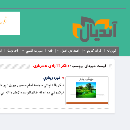
کورپاڼه
قرآن کریم
اعتقادي اصول
فقه
سیرت النبي
احادیث
اس
لیست خبرهای برچسب :
د فکر اۤزادۍ ته درناوۍ
غوره وېناوې
د کربلا تلپاتې حماسه امام حسين وويل : پر څښ
‏نېکمرغي ده او له ظالمانو سره ژوند را ته بې