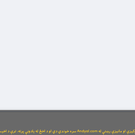
Andya سره خوندي دي او د اخځ له یادونې پرته، ترې د اخیستنې اجازه نشته