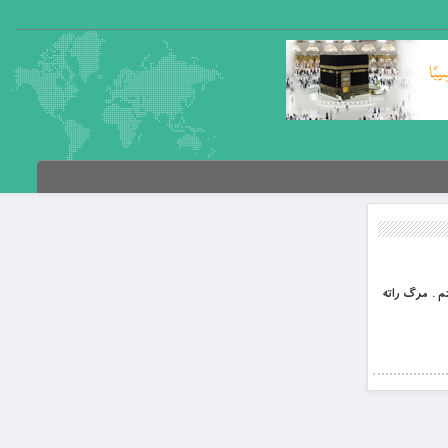
 . ‏مرګ راته