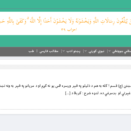
لامي ښوونځی
نبوي کورنۍ
پښتو ادب
مطالب فارسی
طب
تن (ج) قسم ! کله به هم د ذليلو په څېر ورسره ﻻس يو نه کړم او د مريانو په څېر به ونه تښتم
 غېرتي او بدمرغي ده. لنډه شرح : کربلا د […]