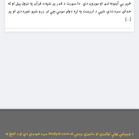
څېر يې آيتونه لنډ او موزون دي . دا سورت د قدر پر شپه،د قرآن په نزول پيل او له
خداى سره ددې شپې ‏د ارزښت په اړه ‏دوام مومي،چې تر زرو شپو غوره دى‏ ‏او پر
[…]
د وېبپاڼې ټولې توکیزې او مانیزې رښتې له Andyal.com سره خوندي دي او د اخځ له