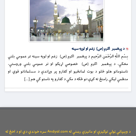
د پېغمبر اکرم (ص) زغم او لويه سينه
بِسْمِ اللَّهِ الرَّحْمَنِ الرَّحِيمِ د پېغمبر اکرم (ص) زغم او لويه سينه تر عمومي بلنې
مخکې، د پېغمبر اکرم (ص) خصوصي اړيکو او تر عمومي بلنې وروستې،
ناستومانو هلو ځلو د بوت لمانځيو او كفارو پر وړاندې د مسلمانانو قوي او
منظمې ليكې رامنځ ته كړې؛نو ځكه د مکې د كفارو په ناستو كې هم […]
د وېبپاڼې ټولې توکیزې او مانیزې رښتې له Andyal.com سره خوندي دي او د اخځ له