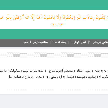
لامي ښوونځی
نبوي کورنۍ
پښتو ادب
مطالب فارسی
طب
ند او لورين الله په نامه د سورة الملك د منتخبو آیتونو شرح د ملك سورت ټوليزه منځپانګه: دا س