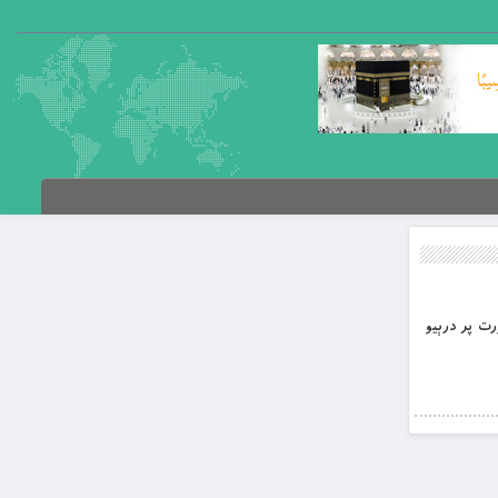
ورت پر درېيو