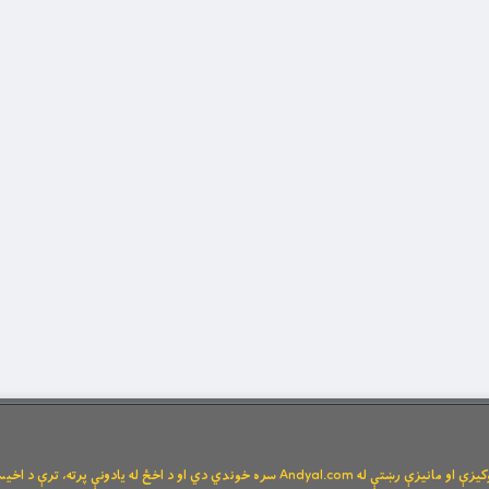
Andya سره خوندي دي او د اخځ له یادونې پرته، ترې د اخیستنې اجازه نشته