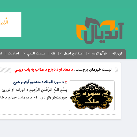
کورپاڼه
قرآن کریم
اعتقادي اصول
فقه
سیرت النبي
احادیث
اس
لیست خبرهای برچسب :
د معاد او د دوزخ د عذاب په باب ويينې
د سورة الملك د منتخبو آیتونو شرح
بِسْمِ اللَّهِ الرَّحْمَنِ الرَّحِيمِ د لورا
چورليزونو ولاړ دى: ١- د مبداء،د خداى د ځانګړنو او د پنځون د هېښنده غونډال په اړه ويينې . ٢- د معاد او د دوزخ د عذاب […]