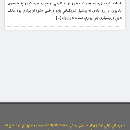
یاد اباد کړه» زړه په وحدت موندو او له تفرقې او خپاره واره کېدو په خلاصون
ابادېږي. د زړه ابادۍ ته بېلابېل شریکباڼي باید ورځنې وشړو او یوازې یوه مالک
ته یې وروسپارو، چې یوازې همده ته پازوال […]
د وېبپاڼې ټولې توکیزې او مانیزې رښتې له Andyal.com سره خوندي دي او د اخځ له