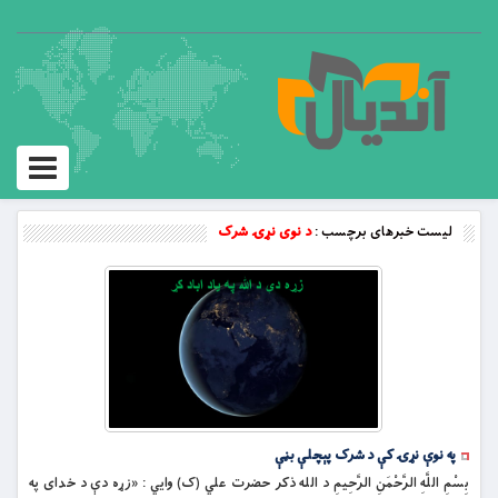
Toggle
vigation
لیست خبرهای برچسب :
د نوی نړۍ شرک
په نوې نړۍ کې د شرک پېچلې بڼې
بِسْمِ اللَّهِ الرَّحْمَنِ الرَّحِيمِ د الله ذکر حضرت علي (ک) وايي : «زړه دې د خدای په