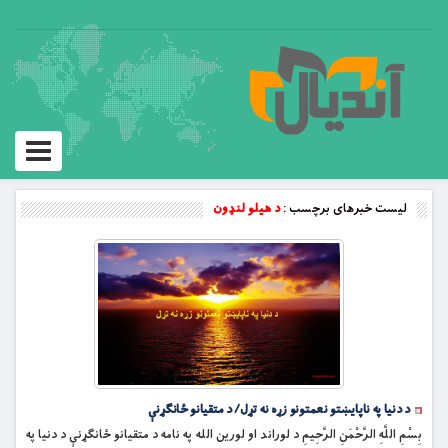
Toggle
vigation
لیست خبرهای برچسب :
د هیلو لنډون
د دنیا په ناپايښتو نعمتونو زړه نه تړل/ د متقیانو ځانګړنې
بِسْمِ اللَّهِ الرَّحْمَنِ الرَّحِيمِ د لوراند او لورین الله په نامه د متقیانو ځانګړنې د دنیا په