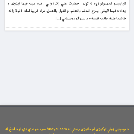
ناپايښتو نعمتونو زړه نه تړل حضرت علي (ک) وايي : قره عينه فيما لايزول. و
زهادته فيما لايبقى. يمزج الحلم بالعلم. و القول بالعمل. تراه قريبا امله. قليلا زلله.
خاشعا قلبه. قانعه نفسه « د سترګو روښنایي […]
د وېبپاڼې ټولې توکیزې او مانیزې رښتې له Andyal.com سره خوندي دي او د اخځ له