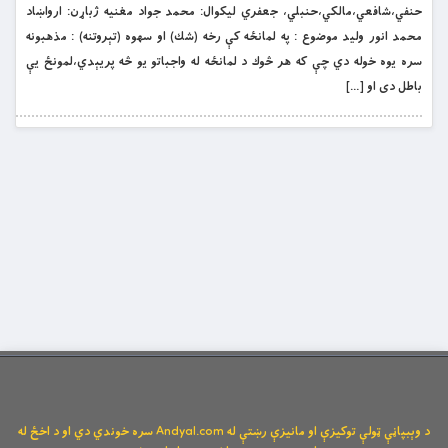
حنفي،شافعي،مالکي،حنبلي، جعفري ليکوال: محمد جواد مغنيه ژباړن: ارواښاد
محمد انور وليد موضوع : په لمانځه كې رخه (شك) او سهوه (تېروتنه) : مذهبونه
سره يوه خوله دي چې كه هر څوك د لمانځه له واجباتو يو څه پريېدي،لمونځ يې
باطل دى او […]
د وېبپاڼې ټولې توکیزې او مانیزې رښتې له Andyal.com سره خوندي دي او د اخځ له