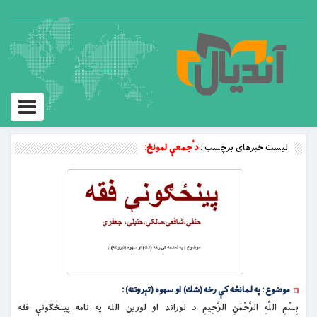
Toggle
vigation
لیست خبرهای برچسب :
د ُجمعې لمونځ:
موضوع : په لمانځه كې رخه (شك) او سهوه (تېروتنه) :
بِسْمِ اللَّهِ الرَّحْمَنِ الرَّحِيمِ د لوراند او لورین الله په نامه پينځګونې فقه