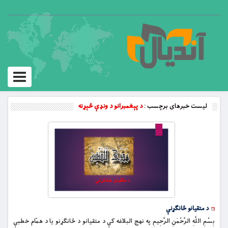
Toggle
vigation
لیست خبرهای برچسب :
د پېغمبرانو د ونډې څېړنه
د متقیانو ځانګړنې
بِسْمِ اللَّهِ الرَّحْمَنِ الرَّحِيمِ په نهج البلاغه کې د متقیانو د ځانګړنو یا د همّام خطبې