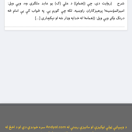
شرح (روایت دی، چې ((همام)) د علي (ک) یو عابد ملګری وه، ویې ویل:
امیرالمؤمنینه! پرهېزګاران راوښیه، لکه چې ګورم یې. په ځواب کې یې امام څه
درنګ وکړ ویې ویل: ((همامه! له خدایه وډار شه او نېکچاری […]
د وېبپاڼې ټولې توکیزې او مانیزې رښتې له Andyal.com سره خوندي دي او د اخځ له