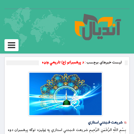
Toggle
vigation
لیست خبرهای برچسب :
د پېغمبرانو (ع) تاريخي ونډه
شريعت څښتني استازي
بِسْمِ اللَّهِ الرَّحْمَنِ الرَّحِيمِ شريعت څښتني استازي په ټوليزه توګه پېغمبران دوه