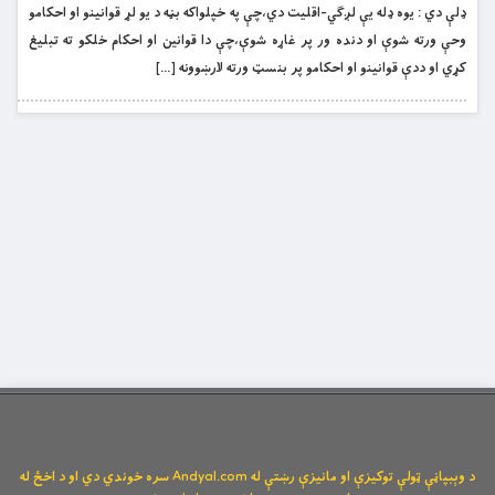
ډلې دي : يوه ډله يې لږګي-اقليت دي،چې په خپلواکه بڼه د يو لړ قوانينو او احکامو
وحې ورته شوې او دنده ور پر غاړه شوې،چې دا قوانين او احکام خلکو ته تبليغ
کړي او ددې قوانينو او احکامو پر بنسټ ورته لارښوونه […]
د وېبپاڼې ټولې توکیزې او مانیزې رښتې له Andyal.com سره خوندي دي او د اخځ له