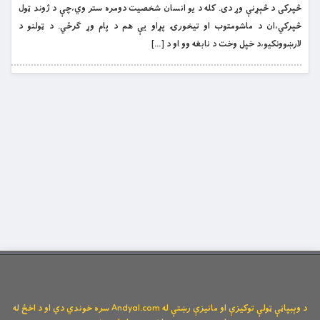
څپرکى د څېړنې وړ دى. كله د يو انسان شخصيت دومره ستر وي،چې د ژوند ټول
څپرکي،ان د ماشومتوب او تيخورۍ پړاو يې هم د پام وړ ګرځي. د ټولنو د
لارښوونکيو،د خپل وخت د نابغه وو او د […]
د وېبپاڼې ټولې توکیزې او مانیزې رښتې له Andyal.com سره خوندي دي او د اخځ له