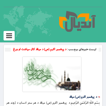
Toggle
vigation
لیست خبرهای برچسب :
د پېغمبر اکرم (ص) د ميلاد كال مياشت او ورځ
د پېغمبر اکرم (ص) ميلاد
بِسْمِ اللَّهِ الرَّحْمَنِ الرَّحِيمِ د پېغمبر اکرم (ص) ميلاد د هر ستر انسان د ژوند هر