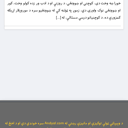
خورا ښه وخت دی، کوچنی او ښوونځی، د روزنې او د ادب ور زده کولو وخت، کور
او ښوونځی نوک واورۍ دي، زموږ په ټولنه کې له ښوونځیو سره د موروپلار اړیکه
کمزورې ده، د کوچنیانو درسي مسئالې، له […]
د وېبپاڼې ټولې توکیزې او مانیزې رښتې له Andyal.com سره خوندي دي او د اخځ له