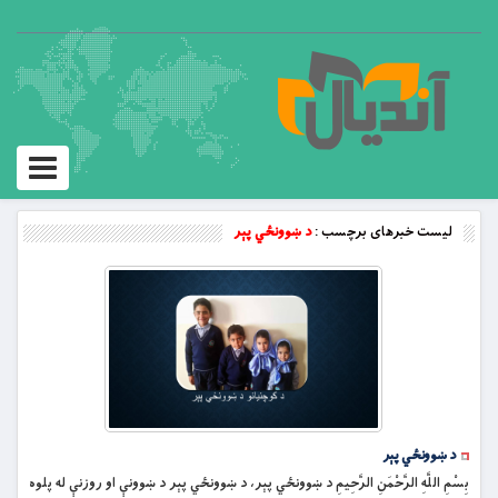
Toggle
vigation
لیست خبرهای برچسب :
د ښوونځي پېر
د ښوونځي پېر
بِسْمِ اللَّهِ الرَّحْمَنِ الرَّحِيمِ د ښوونځي پېر، د ښوونځي پېر د ښوونې او روزنې له پلوه