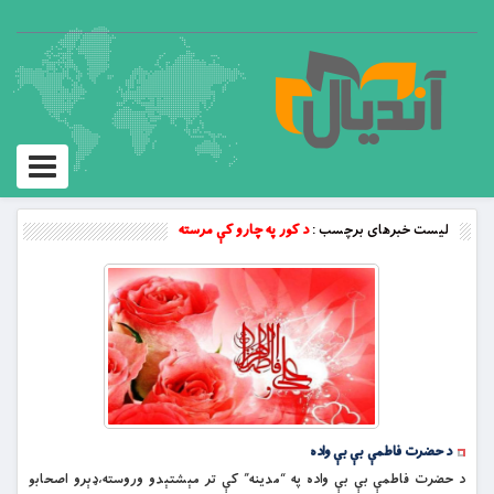
Toggle
vigation
لیست خبرهای برچسب :
د کور په چارو کې مرسته
د حضرت فاطمې بې بې واده
د حضرت فاطمې بې بې واده په “مدينه” كې تر مېشتېدو وروسته،ډېرو اصحابو