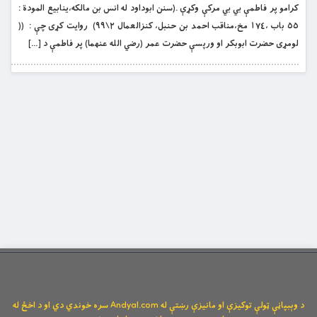
كرامو پر فاطمې بي بي مركې وكړې .(سنن ابوداود له انس بن مالکه،ينابيع المودة :
٥٥ باب ،١٧٤ مخ،مناقب احمد بن حنبل، کنزالعمال ٢\٩٩) روايت کړى چې : ((
لومړى حضرت ابوبکر او ورپسې حضرت عمر (رضي الله عنهما) پر فاطمې د […]
د وېبپاڼې ټولې توکیزې او مانیزې رښتې له Andyal.com سره خوندي دي او د اخځ له