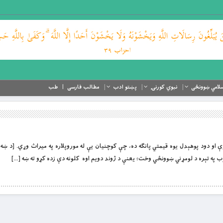
لامي ښوونځی
نبوي کورنۍ
پښتو ادب
مطالب فارسی
طب
ر عملي لارې او دود پوهېدل یوه قیمتي پانګه ده، چې کوچنیان یې له موروپلاره په میراث وړي. [د ښه 
وب په تېره د لومړني ښوونځي وخت؛ یعنې د ژوند دویم اوه کلونه دې زده کړو ته ښه […]