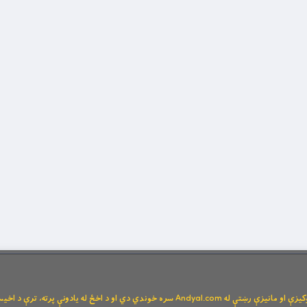
Andya سره خوندي دي او د اخځ له یادونې پرته، ترې د اخیستنې اجازه نشته