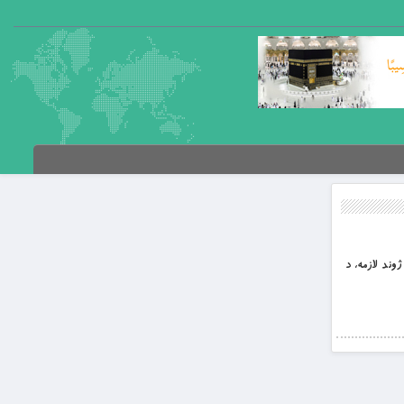
ژوند لازمه، د