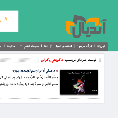
کورپاڼه
قرآن کریم
اعتقادي اصول
فقه
سیرت النبي
احادیث
اس
لیست خبرهای برچسب :
د کوچني پاکوالی
د عملي آدابو او سم ژونددود ښوونه
بِسْمِ اللَّهِ الرَّحْمَنِ الرَّحِيمِ د ژوند پ
سمو آدابو او سم ژوند دود پېژندنه ده. وړوکت