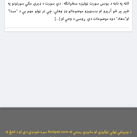
الله په نامه د یونس سورت ټوليزه منځپانګه : دې سورت د ډېری مکي سورتونو په
څېر پر څو آریزو او بنسټیزو موضوعاتو ډډ وهلې، چې تر ټولو مهم یې د “مبدا”
او”معاد” دوه موضوعات دي. ړومبی د وحې او […]
د وېبپاڼې ټولې توکیزې او مانیزې رښتې له Andyal.com سره خوندي دي او د اخځ له