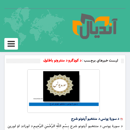
Toggle
vigation
لیست خبرهای برچسب :
د کوډګرو د منترونو باطلول
د سورة یونس د منتخبو آیتونو شرح
د سورة یونس د منتخبو آیتونو شرح بِسْمِ اللَّهِ الرَّحْمَنِ الرَّحِيمِ د لوراند او لورین